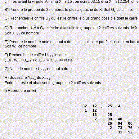
chiffres avant la virgule. Ainsi, si X =3.15 , on écrira 03.15 et si X = 212.254, on
B) Prendre le groupe de 2 nombres le plus à gauche de X. Soit G
ce chiffre.
1
C) Rechercher le chiffre U
qui est le chiffre le plus grand possible dont le carré
1
2
D) Retrancher U
à G
et écrire à la suite le groupe de 2 chiffres suivants de X.
1
1
Soit X
ce nombre
n+1
E) Prendre le nombre noté en haut à droite, le multiplier par 2 et l'écrire en bas à
Soit W
ce nombre.
n
F) Rechercher le chiffre U
tel que :
n+1
( 10 . W
+ U
) x U
= Y
<= reste
n
n+1
n+1
n+1
G) Noter le nombre U
en haut à droite
n+1
H) Soustraire Y
de X
.
n+1
n+1
Ecrire le reste et abaisser le groupe de 2 chiffres suivants
I) Reprendre en E)
02
12
,
25
4
1
12
16
25
2
00
40
26
04
00
2
73
76
11
52