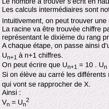
Le nombre à trouver s'écrit en haut
Les calculs intermédiaires sont not
Intuitivement, on peut trouver une
La racine va être trouvée chiffre p
représentant le dixième du rang p
A chaque étape, on passe ainsi d
U
à n+1 chiffres.
n+1
On peut écrire que U
= 10 . U
n+1
n
Si on élève au carré les différent
qui vont se rapprocher de X.
Ainsi :
2
V
= U
n
n