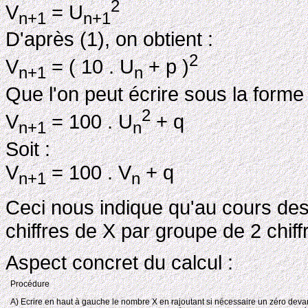
2
V
= U
n+1
n+1
D'après (1), on obtient :
2
V
= ( 10 . U
+ p )
n+1
n
Que l'on peut écrire sous la forme 
2
V
= 100 . U
+ q
n+1
n
Soit :
V
= 100 . V
+ q
n+1
n
Ceci nous indique qu'au cours des d
chiffres de X par groupe de 2 chiff
Aspect concret du calcul :
Procédure
A) Ecrire en haut à gauche le nombre X en rajoutant si nécessaire un zéro devan